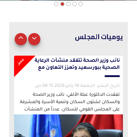
خريطة الموقع
الشكاوي والمقترحات
يوميات المجلس
الأسئلة الشائعة
|
|
|
مميز
نائب وزير الصحة تتفقد منشآت الرعاية
الصحية ببورسعيد وتعزز التعاون مع
الهيئة والجامعة لدعم الولادة
الطبيعية ومبادرة “الألف يوم الذهبية”
تاريخ النشر: الجمعة 16-يناير-2026 08:15 ص
تفقدت الدكتورة عبلة الألفي، نائب وزير الصحة
والسكان لشئون السكان وتنمية الأسرة والمشرفة
على المجلس القومي للسكان، عدداً من المنشآت
الصحية التابعة للهيئة العامة للرعاية الصحية
بمحافظة بورسعيد،