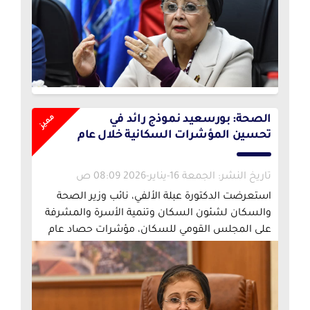
مميز
الصحة: بورسعيد نموذج رائد في
تحسين المؤشرات السكانية خلال عام
2025
تاريخ النشر: الجمعة 16-يناير-2026 08:09 ص
استعرضت الدكتورة عبلة الألفي، نائب وزير الصحة
والسكان لشئون السكان وتنمية الأسرة والمشرفة
على المجلس القومي للسكان، مؤشرات حصاد عام
2025 للاستراتيجية الوطنية للسكان والتنمية وخطتها
العاجلة بمحافظة بورسعيد، خلال انعقاد المجلس
الإقليمي للسكان برئاسة اللواء أركان حرب محب
حبشي محافظ بورسعيد، وبحضور الدكتور عمرو