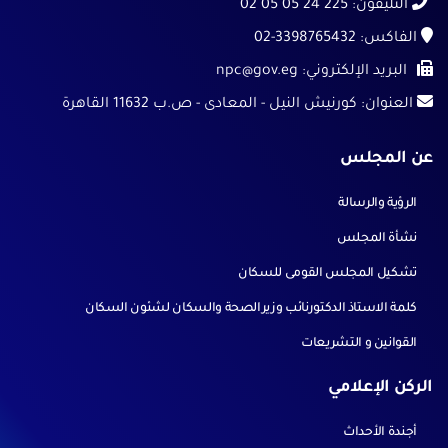
التليفون:
225 24 05 05 02
الفاكس:
02-3398765432
البريد الإلكتروني:
npc@gov.eg
العنوان:
كورنيش النيل - المعادى - ص.ب 11632 القاهرة
عن المجلس
الرؤية والرسالة
نشأة المجلس
تشكيل المجلس القومى للسكان
كلمة الاستاذ الدكتورنائب وزيرالصحة والسكان لشئون السكان
القوانين و التشريعات
الركن الإعلامي
أجندة الأحداث